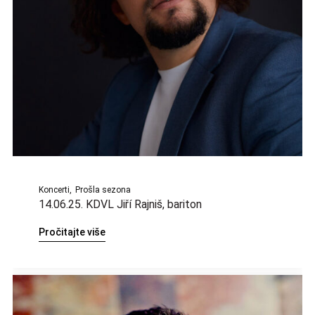
Koncerti
Prošla sezona
14.06.25. KDVL Jiří Rajniš, bariton
Pročitajte više