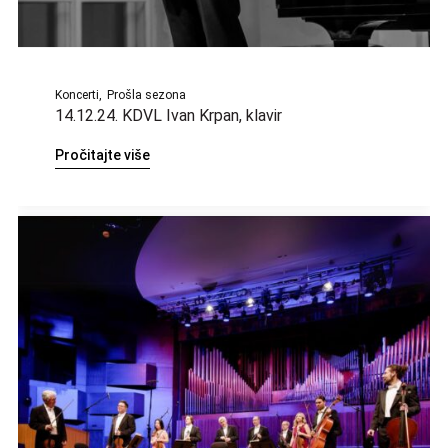
Koncerti
Prošla sezona
14.12.24. KDVL Ivan Krpan, klavir
Pročitajte više