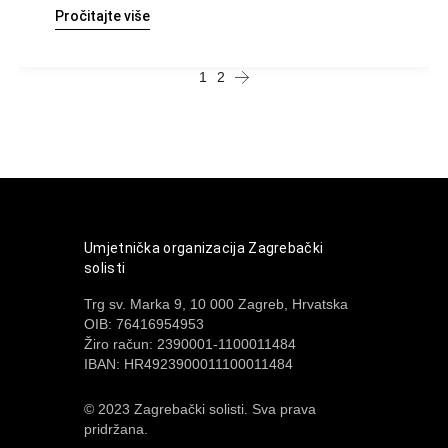
Pročitajte više
1
2
Umjetnička organizacija Zagrebački
solisti
Trg sv. Marka 9, 10 000 Zagreb, Hrvatska
OIB: 76416954953
Žiro račun: 2390001-1100011484
IBAN: HR4923900011100011484
© 2023 Zagrebački solisti. Sva prava
pridržana.