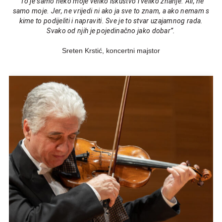
“To je samo neko moje veliko iskustvo i veliko znanje. Ali, ne
samo moje. Jer, ne vrijedi ni ako ja sve to znam, a ako nemam s
kime to podijeliti i napraviti. Sve je to stvar uzajamnog rada.
Svako od njih je pojedinačno jako dobar”.
Sreten Krstić, koncertni majstor