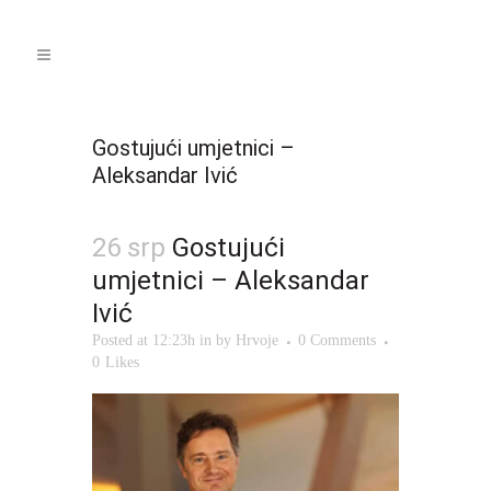
Gostujući umjetnici –
Aleksandar Ivić
26 srp
Gostujući
umjetnici – Aleksandar
Ivić
Posted at 12:23h
in
by
Hrvoje
0 Comments
0
Likes