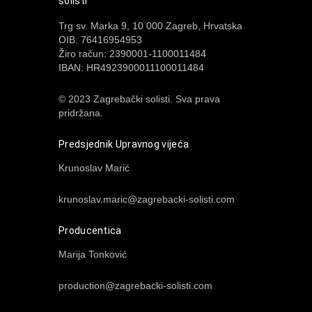
solisti
Trg sv. Marka 9, 10 000 Zagreb, Hrvatska
OIB: 76416954953
Žiro račun: 2390001-1100011484
IBAN: HR4923900011100011484
© 2023 Zagrebački solisti. Sva prava
pridržana.
Predsjednik Upravnog vijeća
Krunoslav Marić
krunoslav.maric@zagrebacki-solisti.com
Producentica
Marija Tonković
production@zagrebacki-solisti.com