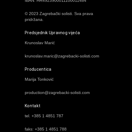
IBAN: HR4923900011100011484
© 2023 Zagrebački solisti. Sva prava
pridržana.
Predsjednik Upravnog vijeća
Krunoslav Marić
krunoslav.maric@zagrebacki-solisti.com
Producentica
Marija Tonković
production@zagrebacki-solisti.com
Kontakt
tel. +385 1 4851 787
faks: +385 1 4851 788