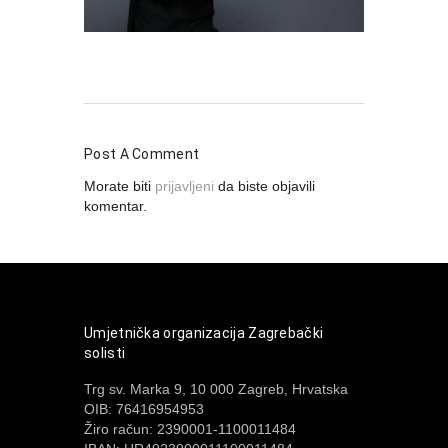
Post A Comment
Morate biti
prijavljeni
da biste objavili
komentar.
Umjetnička organizacija Zagrebački
solisti
Trg sv. Marka 9, 10 000 Zagreb, Hrvatska
OIB: 76416954953
Žiro račun: 2390001-1100011484