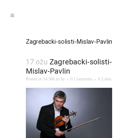
Zagrebacki-solisti-Mislav-Pavlin
17 ožu
Zagrebacki-solisti-
Mislav-Pavlin
Posted at 14:56h
in
by
0 Comments
0
Likes