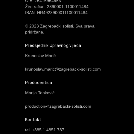
OIB: 76416954953
Žiro račun: 2390001-1100011484
IBAN: HR4923900011100011484
© 2023 Zagrebački solisti. Sva prava
pridržana.
Predsjednik Upravnog vijeća
Krunoslav Marić
krunoslav.maric@zagrebacki-solisti.com
Producentica
Marija Tonković
production@zagrebacki-solisti.com
Kontakt
tel. +385 1 4851 787