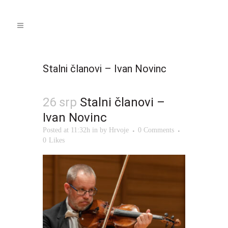
Stalni članovi – Ivan Novinc
26 srp
Stalni članovi –
Ivan Novinc
Posted at 11:32h
in
by
Hrvoje
0 Comments
0
Likes