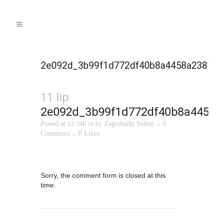
2e092d_3b99f1d772df40b8a4458a2381
11 lip
2e092d_3b99f1d772df40b8a445
Posted at 12:24h
in
by
Zagrebački Solisti
0
Comments
0
Likes
Sorry, the comment form is closed at this
time.