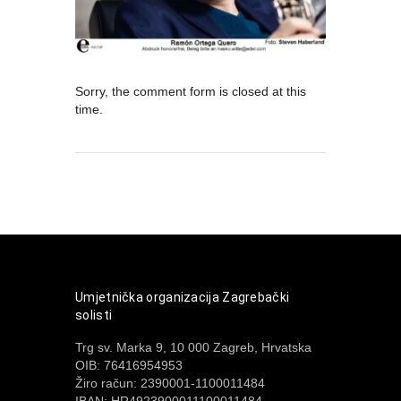
Sorry, the comment form is closed at this
time.
Umjetnička organizacija Zagrebački
solisti
Trg sv. Marka 9, 10 000 Zagreb, Hrvatska
OIB: 76416954953
Žiro račun: 2390001-1100011484