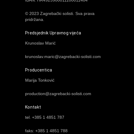
IBAN: HR4923900011100011484
© 2023 Zagrebački solisti. Sva prava
pridržana.
Predsjednik Upravnog vijeća
Krunoslav Marić
krunoslav.maric@zagrebacki-solisti.com
Producentica
Marija Tonković
production@zagrebacki-solisti.com
Kontakt
tel. +385 1 4851 787
faks: +385 1 4851 788