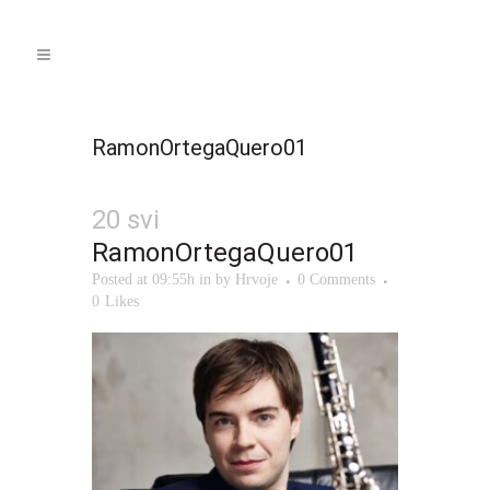
RamonOrtegaQuero01
20 svi
RamonOrtegaQuero01
Posted at 09:55h
in
by
Hrvoje
0 Comments
0
Likes