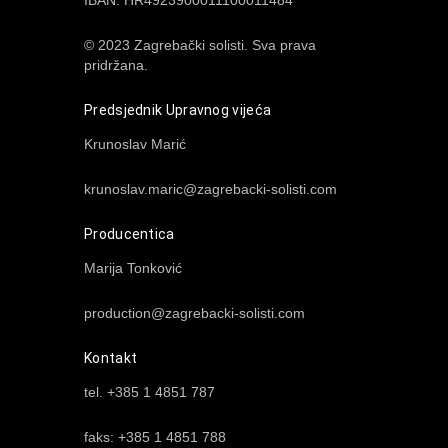
IBAN: HR4923900011100011484
© 2023 Zagrebački solisti. Sva prava
pridržana.
Predsjednik Upravnog vijeća
Krunoslav Marić
krunoslav.maric@zagrebacki-solisti.com
Producentica
Marija Tonković
production@zagrebacki-solisti.com
Kontakt
tel. +385 1 4851 787
faks: +385 1 4851 788