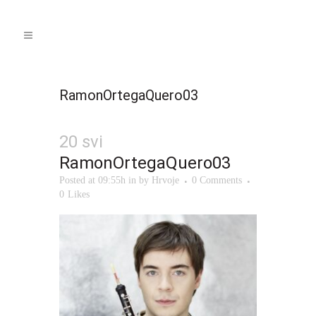
RamonOrtegaQuero03
20 svi
RamonOrtegaQuero03
Posted at 09:55h
in
by
Hrvoje
0 Comments
0
Likes