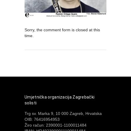
Sorry, the comment form is closed at this
time.
Umjetnička organizacija Zagrebački
solisti
Trg sv. Marka 9, 10 000 Zagreb, Hrvatska
OIB: 76416954953
Žiro račun: 2390001-1100011484