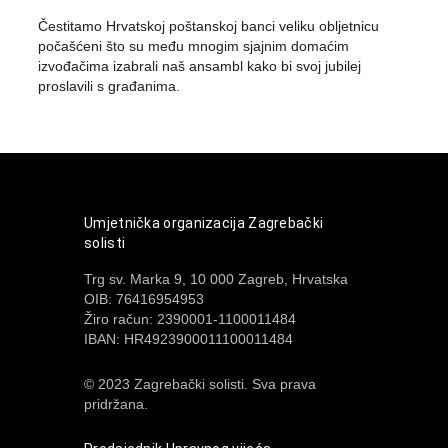
Čestitamo Hrvatskoj poštanskoj banci veliku obljetnicu
počašćeni što su među mnogim sjajnim domaćim
izvođačima izabrali naš ansambl kako bi svoj jubilej
proslavili s građanima.
Umjetnička organizacija Zagrebački
solisti
Trg sv. Marka 9, 10 000 Zagreb, Hrvatska
OIB: 76416954953
Žiro račun: 2390001-1100011484
IBAN: HR4923900011100011484
© 2023 Zagrebački solisti. Sva prava
pridržana.