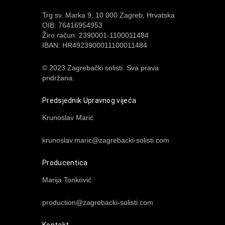
Trg sv. Marka 9, 10 000 Zagreb, Hrvatska
OIB: 76416954953
Žiro račun: 2390001-1100011484
IBAN: HR4923900011100011484
© 2023 Zagrebački solisti. Sva prava
pridržana.
Predsjednik Upravnog vijeća
Krunoslav Marić
krunoslav.maric@zagrebacki-solisti.com
Producentica
Marija Tonković
production@zagrebacki-solisti.com
Kontakt