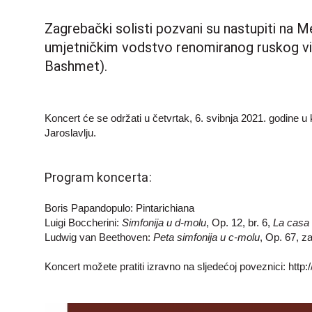
Zagrebački solisti pozvani su nastupiti n
umjetničkim vodstvo renomiranog ruskog viol
Bashmet).
Koncert će se održati u četvrtak, 6. svibnja 2021. godine u
Jaroslavlju.
Program koncerta:
Boris Papandopulo: Pintarichiana
Luigi Boccherini:
Simfonija u d-molu
, Op. 12, br. 6,
La casa 
Ludwig van
Beethoven
:
Peta
simfonija
u c-molu
, Op. 67, z
Koncert možete pratiti izravno na sljedećoj poveznici:
http: