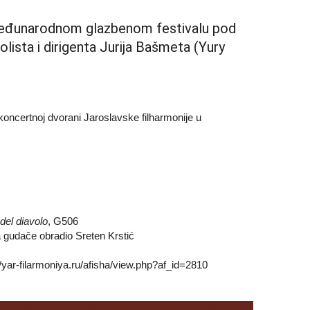
a Međunarodnom glazbenom festivalu pod
ista i dirigenta Jurija Bašmeta (Yury
 koncertnoj dvorani Jaroslavske filharmonije u
del diavolo
, G506
a gudače obradio Sreten Krstić
//yar-filarmoniya.ru/afisha/view.php?af_id=2810