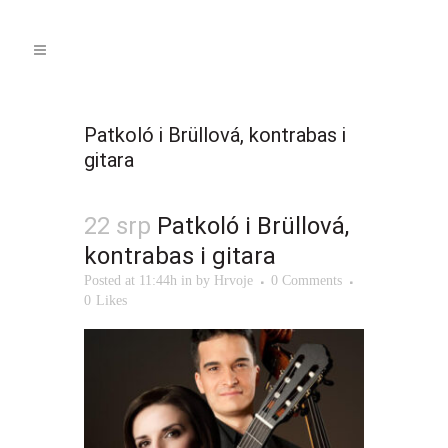
Patkoló i Brüllová, kontrabas i
gitara
22 srp
Patkoló i Brüllová,
kontrabas i gitara
Posted at 11:44h
in
by
Hrvoje
0 Comments
0
Likes