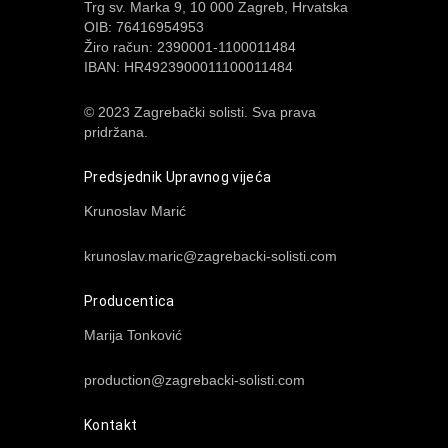
Trg sv. Marka 9, 10 000 Zagreb, Hrvatska
OIB: 76416954953
Žiro račun: 2390001-1100011484
IBAN: HR4923900011100011484
© 2023 Zagrebački solisti. Sva prava
pridržana.
Predsjednik Upravnog vijeća
Krunoslav Marić
krunoslav.maric@zagrebacki-solisti.com
Producentica
Marija Tonković
production@zagrebacki-solisti.com
Kontakt