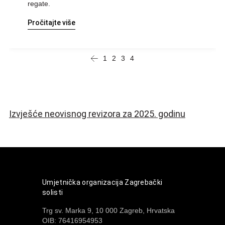
regate.
Pročitajte više
1
2
3
4
Izvješće neovisnog revizora za 2025. godinu
Umjetnička organizacija Zagrebački
solisti
Trg sv. Marka 9, 10 000 Zagreb, Hrvatska
OIB: 76416954953