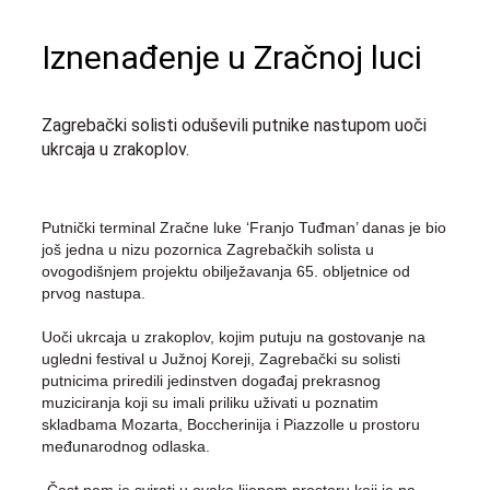
Iznenađenje u Zračnoj luci
Zagrebački solisti oduševili putnike nastupom uoči
ukrcaja u zrakoplov.
Putnički terminal Zračne luke ‘Franjo Tuđman’ danas je bio
još jedna u nizu pozornica Zagrebačkih solista u
ovogodišnjem projektu obilježavanja 65. obljetnice od
prvog nastupa.
Uoči ukrcaja u zrakoplov, kojim putuju na gostovanje na
ugledni festival u Južnoj Koreji, Zagrebački su solisti
putnicima priredili jedinstven događaj prekrasnog
muziciranja koji su imali priliku uživati u poznatim
skladbama Mozarta, Boccherinija i Piazzolle u prostoru
međunarodnog odlaska.
„Čast nam je svirati u ovako lijepom prostoru koji je na