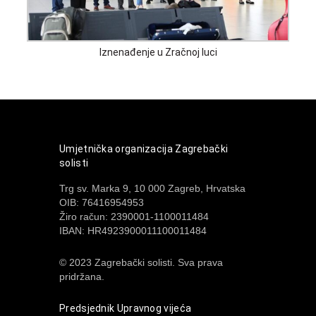
Iznenađenje u Zračnoj luci
Umjetnička organizacija Zagrebački
solisti
Trg sv. Marka 9, 10 000 Zagreb, Hrvatska
OIB: 76416954953
Žiro račun: 2390001-1100011484
IBAN: HR4923900011100011484
© 2023 Zagrebački solisti. Sva prava
pridržana.
Predsjednik Upravnog vijeća